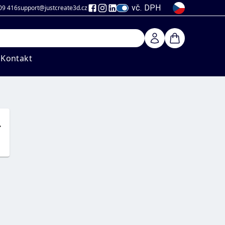
vč. DPH
09 416
support@justcreate3d
.cz
Kontakt
.