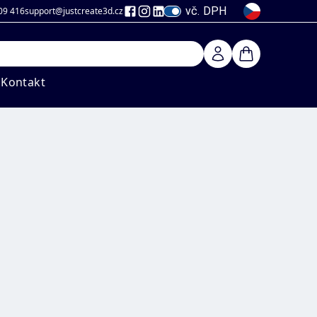
vč. DPH
09 416
support@justcreate3d
.cz
Kontakt