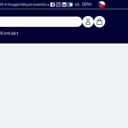
vč. DPH
09 416
support@justcreate3d
.cz
Kontakt