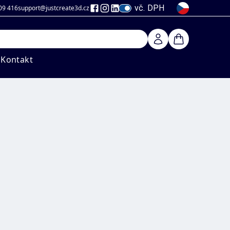
vč. DPH
09 416
support@justcreate3d
.cz
Kontakt