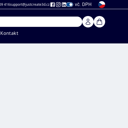
vč. DPH
09 416
support@justcreate3d
.cz
Kontakt