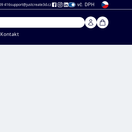
vč. DPH
09 416
support@justcreate3d
.cz
Kontakt