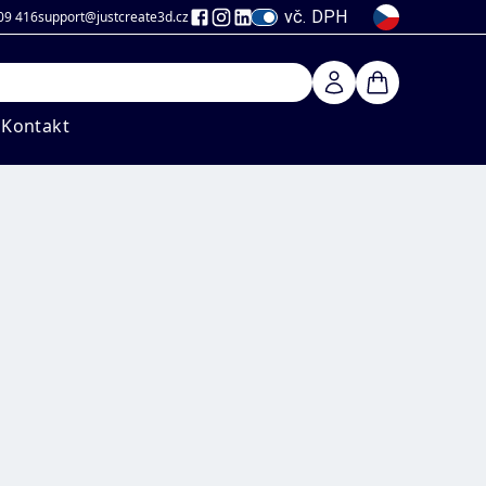
vč. DPH
09 416
support@justcreate3d
.cz
Kontakt