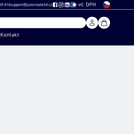
vč. DPH
09 416
support@justcreate3d
.cz
Kontakt