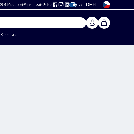
vč. DPH
09 416
support@justcreate3d
.cz
Kontakt