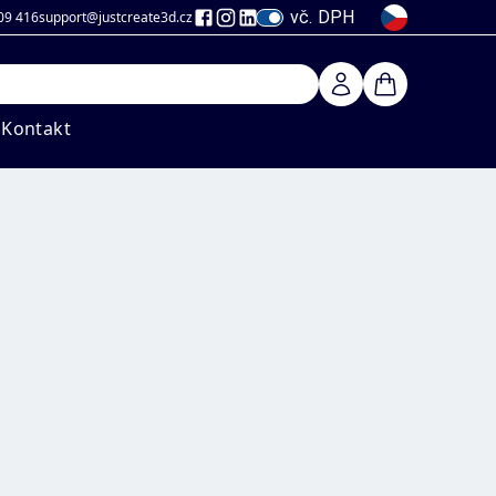
vč. DPH
09 416
support@justcreate3d
.cz
Kontakt