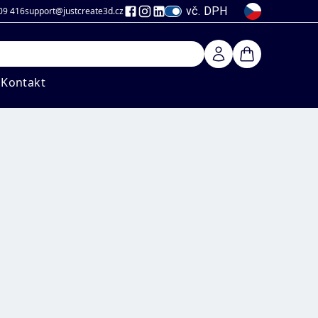
vč. DPH
09 416
support@justcreate3d
.cz
Kontakt